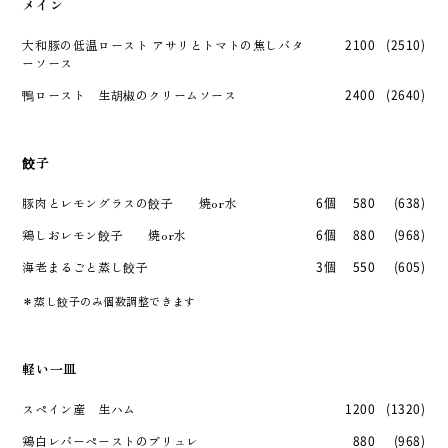
メイン
大和豚の低温ロースト アサリとトマトの焦しバタ
2100
(2510)
ーソース
鴨ロースト 生胡椒のクリームソース
2400
(2640)
餃子
豚肉とレモングラスの餃子 焼or水
6個
580
(638)
鶏しおレモン餃子 焼or水
6個
880
(968)
海老まるごと蒸し餃子
3個
550
(605)
＊蒸し餃子のみ個数調整できます
軽い一皿
スペイン産 生ハム
1200
(1320)
鶏白レバーペーストのブリュレ
880
(968)