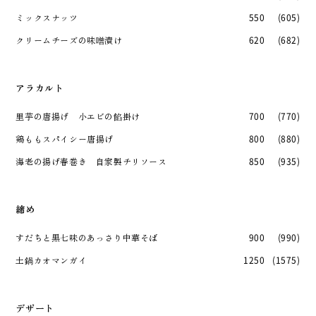
ミックスナッツ
550
(605)
クリームチーズの味噌漬け
620
(682)
アラカルト
里芋の唐揚げ 小エビの餡掛け
700
(770)
鶏ももスパイシー唐揚げ
800
(880)
海老の揚げ春巻き 自家製チリソース
850
(935)
締め
すだちと黒七味のあっさり中華そば
900
(990)
土鍋カオマンガイ
1250
(1575)
デザート