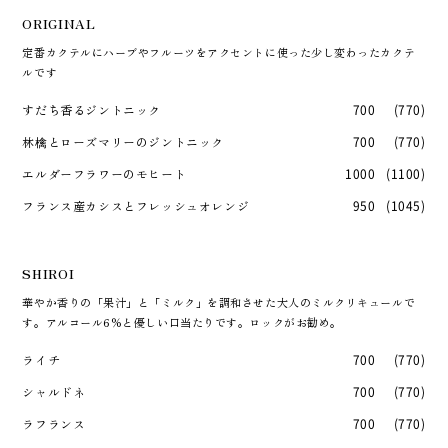
ORIGINAL
定番カクテルにハーブやフルーツをアクセントに使った少し変わったカクテ
ルです
すだち香るジントニック
700
(770)
林檎とローズマリーのジントニック
700
(770)
エルダーフラワーのモヒート
1000
(1100)
フランス産カシスとフレッシュオレンジ
950
(1045)
SHIROI
華やか香りの「果汁」と「ミルク」を調和させた大人のミルクリキュールで
す。アルコール6%と優しい口当たりです。ロックがお勧め。
ライチ
700
(770)
シャルドネ
700
(770)
ラフランス
700
(770)