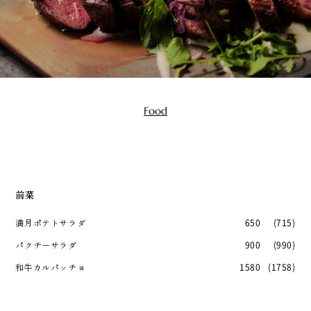
Food
前菜
満月ポテトサラダ
650
(715)
パクチーサラダ
900
(990)
和牛カルパッチョ
1580
(1758)