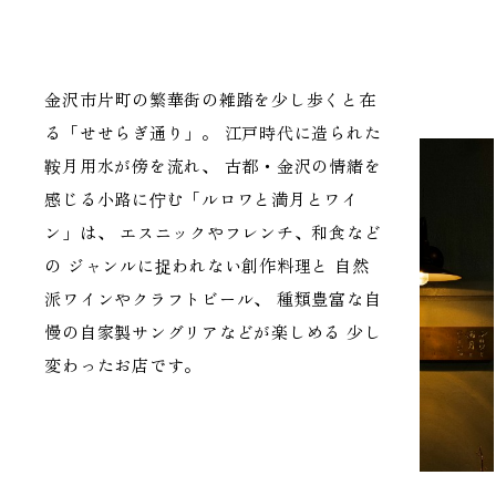
金沢市片町の繁華街の雑踏を少し歩くと在
る「せせらぎ通り」。
江戸時代に造られた
鞍月用水が傍を流れ、
古都・金沢の情緒を
感じる小路に佇む「ルロワと満月とワイ
ン」は、
エスニックやフレンチ、和食など
の
ジャンルに捉われない創作料理と
自然
派ワインやクラフトビール、
種類豊富な自
慢の自家製サングリアなどが楽しめる
少し
変わったお店です。