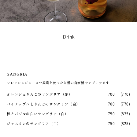
Drink
SANGRIA
フレッシュジュースや茶葉を使った自慢の自家製サングリアです
オレンジとりんごのサングリア（赤）
700
(770)
パイナップルとりんごのサングリア（白）
700
(770)
桃とバジルの白いサングリア（白）
750
(825)
ジャスミンのサングリア（白）
750
(825)