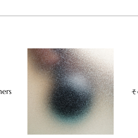
hers
そ