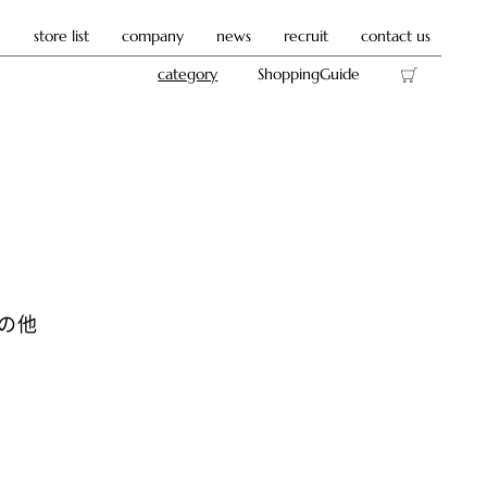
store list
company
news
recruit
contact us
category
ShoppingGuide
の他